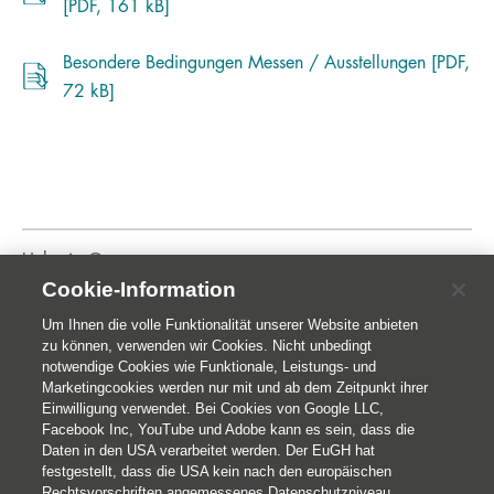
[PDF, 161 kB]
Besondere Bedingungen Messen / Ausstellungen [PDF,
72 kB]
Helvetia Gruppe
Cookie-Information
Home
Publikationen
Um Ihnen die volle Funktionalität unserer Website anbieten
zu können, verwenden wir Cookies. Nicht unbedingt
notwendige Cookies wie Funktionale, Leistungs- und
Marketingcookies werden nur mit und ab dem Zeitpunkt ihrer
Einwilligung verwendet. Bei Cookies von Google LLC,
Facebook Inc, YouTube und Adobe kann es sein, dass die
Daten in den USA verarbeitet werden. Der EuGH hat
festgestellt, dass die USA kein nach den europäischen
Rechtsvorschriften angemessenes Datenschutzniveau