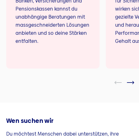
Banken, Versicherungen und
für Sicher
Pensionskassen kannst du
wirken si
unabhängige Beratungen mit
gezielte 
massgeschneiderten Lösungen
und hera
anbieten und so deine Stärken
Performan
entfalten.
Gehalt au
Wen suchen wir
Du möchtest Menschen dabei unterstützen, ihre