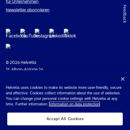
für Unternehmen
Feedback
Newsletter abonnieren
© 2026 Helvetia
St. Alban-Anlage 26
CH-4002 Basel
+41 58 280 10 00
Helvetia uses cookies to make its website more user-friendly, secure
and effective. Cookies collect information about the use of websites.
Impressum
You can change your personal cookie settings with Helvetia at any
Rechtliche Hinweise
time. Further information:
Information on data protection
Datenschutz
Cookies
Accept All Cookies