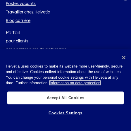
Postes vacants
Travailler chez Helvetia
Blog carrière
Portail
pour clients
pour partenaires de distribution
Notre profil
Helvetia uses cookies to make its website more user-friendly, secure
Actualités et médias
and effective. Cookies collect information about the use of websites.
You can change your personal cookie settings with Helvetia at any
Helvetia en Suisse
time. Further information:
Information on data protection
Groupe Helvetia Baloise
Blog
Accept All Cookies
pour clients privés
Table des matières
Cookies Settings
pour entreprises
Abonnez-vous à la newsletter