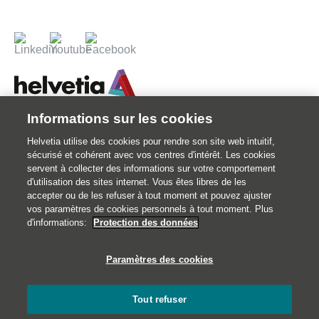
Informations sur les cookies
© 2026 Votre assureur Suisse.
Helvetia utilise des cookies pour rendre son site web intuitif,
©2026 Helvetia Assurances . 25 quai Lamandé 76600 Le Havre
sécurisé et cohérent avec vos centres d'intérêt. Les cookies
02 32 92 92 92
servent à collecter des informations sur votre comportement
d'utilisation des sites internet. Vous êtes libres de les
Impressum
accepter ou de les refuser à tout moment et pouvez ajuster
Informations juridiques
vos paramètres de cookies personnels à tout moment. Plus
d'informations:
Protection des données
Données personnelles
Traitement des réclamations et médiation
Paramètres des cookies
Catastrophes naturelles
Gestion des cookies
Tout refuser