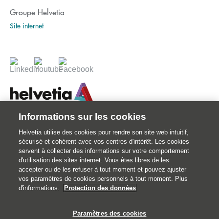
Groupe Helvetia
Site internet
Informations sur les cookies
© 2026 Votre assureur Suisse.
Helvetia utilise des cookies pour rendre son site web intuitif,
©2026 Helvetia Assurances . 25 quai Lamandé 76600 Le Havre
sécurisé et cohérent avec vos centres d'intérêt. Les cookies
02 32 92 92 92
servent à collecter des informations sur votre comportement
d'utilisation des sites internet. Vous êtes libres de les
Impressum
accepter ou de les refuser à tout moment et pouvez ajuster
Informations juridiques
vos paramètres de cookies personnels à tout moment. Plus
d'informations:
Protection des données
Données personnelles
Traitement des réclamations et médiation
Paramètres des cookies