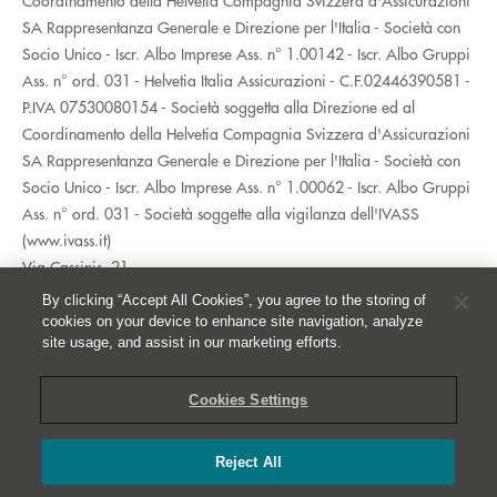
Coordinamento della Helvetia Compagnia Svizzera d'Assicurazioni
SA Rappresentanza Generale e Direzione per l'Italia - Società con
Socio Unico - Iscr. Albo Imprese Ass. n° 1.00142 - Iscr. Albo Gruppi
Ass. n° ord. 031 - Helvetia Italia Assicurazioni - C.F.02446390581 -
P.IVA 07530080154 - Società soggetta alla Direzione ed al
Coordinamento della Helvetia Compagnia Svizzera d'Assicurazioni
SA Rappresentanza Generale e Direzione per l'Italia - Società con
Socio Unico - Iscr. Albo Imprese Ass. n° 1.00062 - Iscr. Albo Gruppi
Ass. n° ord. 031 - Società soggette alla vigilanza dell'IVASS
(www.ivass.it)
Via Cassinis, 21
20139 Milano
By clicking “Accept All Cookies”, you agree to the storing of
02 5351.1
cookies on your device to enhance site navigation, analyze
site usage, and assist in our marketing efforts.
Accessibilità
Privacy
Cookies Settings
Whistleblowing
Cookies
Reject All