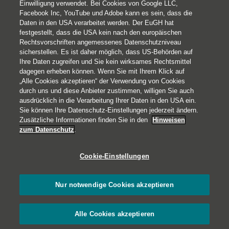
Einwilligung verwendet. Bei Cookies von Google LLC,
Facebook Inc, YouTube und Adobe kann es sein, dass die
Daten in den USA verarbeitet werden. Der EuGH hat
festgestellt, dass die USA kein nach den europäischen
Rechtsvorschriften angemessenes Datenschutzniveau
sicherstellen. Es ist daher möglich, dass US-Behörden auf
© 2026 Helvetia Schweizerische Versicherungsgesellschaft AG,
Ihre Daten zugreifen und Sie kein wirksames Rechtsmittel
Direktion für Österreich
dagegen erheben können. Wenn Sie mit Ihrem Klick auf
Jasomirgottstraße 2
„Alle Cookies akzeptieren“ der Verwendung von Cookies
1010 Wien
durch uns und diese Anbieter zustimmen, willigen Sie auch
ausdrücklich in die Verarbeitung Ihrer Daten in den USA ein.
+43 1 533 81 55
Sie können Ihre Datenschutz-Einstellungen jederzeit ändern.
Impressum
Zusätzliche Informationen finden Sie in den
Hinweisen
zum Datenschutz
.
Rechtliche Hinweise
Datenschutz
Cookie-Einstellungen
Barrierefreiheit
Cookies
Nur notwendige Cookies akzeptieren
Alle Cookies akzeptieren