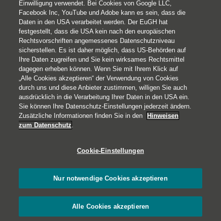
Einwilligung verwendet. Bei Cookies von Google LLC,
Facebook Inc, YouTube und Adobe kann es sein, dass die
Daten in den USA verarbeitet werden. Der EuGH hat
festgestellt, dass die USA kein nach den europäischen
Rechtsvorschriften angemessenes Datenschutzniveau
sicherstellen. Es ist daher möglich, dass US-Behörden auf
© 2026 Helvetia Schweizerische Versicherungsgesellschaft AG,
Ihre Daten zugreifen und Sie kein wirksames Rechtsmittel
Direktion für Österreich
dagegen erheben können. Wenn Sie mit Ihrem Klick auf
Jasomirgottstraße 2
„Alle Cookies akzeptieren“ der Verwendung von Cookies
1010 Wien
durch uns und diese Anbieter zustimmen, willigen Sie auch
ausdrücklich in die Verarbeitung Ihrer Daten in den USA ein.
+43 1 533 81 55
Sie können Ihre Datenschutz-Einstellungen jederzeit ändern.
Impressum
Zusätzliche Informationen finden Sie in den
Hinweisen
zum Datenschutz
.
Rechtliche Hinweise
Datenschutz
Cookie-Einstellungen
Barrierefreiheit
Cookies
Nur notwendige Cookies akzeptieren
Alle Cookies akzeptieren