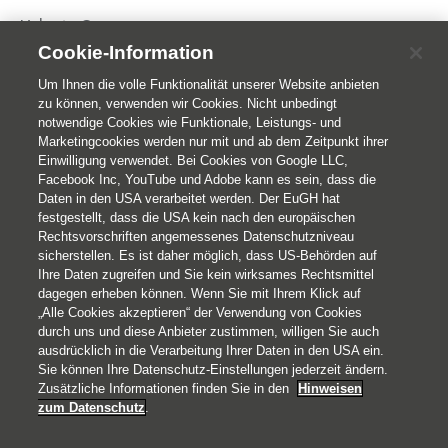
Helvetia Gruppe
Cookie-Information
Home
Publikationen
Um Ihnen die volle Funktionalität unserer Website anbieten
zu können, verwenden wir Cookies. Nicht unbedingt
notwendige Cookies wie Funktionale, Leistungs- und
Marketingcookies werden nur mit und ab dem Zeitpunkt ihrer
Einwilligung verwendet. Bei Cookies von Google LLC,
Facebook Inc, YouTube und Adobe kann es sein, dass die
Daten in den USA verarbeitet werden. Der EuGH hat
festgestellt, dass die USA kein nach den europäischen
Rechtsvorschriften angemessenes Datenschutzniveau
sicherstellen. Es ist daher möglich, dass US-Behörden auf
© 2026 Helvetia Schweizerische Versicherungsgesellschaft AG,
Ihre Daten zugreifen und Sie kein wirksames Rechtsmittel
Direktion für Österreich
dagegen erheben können. Wenn Sie mit Ihrem Klick auf
Jasomirgottstraße 2
„Alle Cookies akzeptieren“ der Verwendung von Cookies
durch uns und diese Anbieter zustimmen, willigen Sie auch
1010 Wien
ausdrücklich in die Verarbeitung Ihrer Daten in den USA ein.
+43 1 533 81 55
Sie können Ihre Datenschutz-Einstellungen jederzeit ändern.
Impressum
Zusätzliche Informationen finden Sie in den
Hinweisen
zum Datenschutz
.
Rechtliche Hinweise
Datenschutz