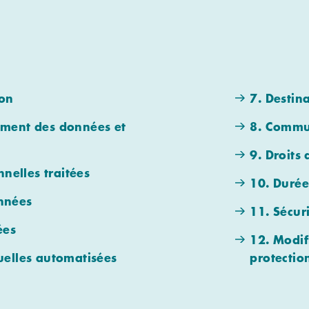
ion
7. Destin
tement des données et
8. Commun
9. Droits
nelles traitées
10. Durée
onnées
11. Sécur
ées
12. Modif
duelles automatisées
protectio