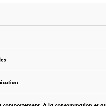
les
ication
au comportement, à la consommation et a