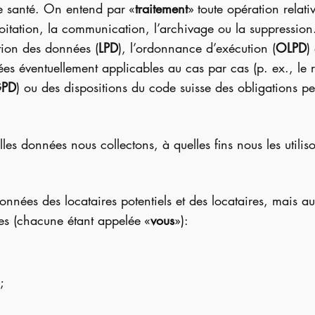
de santé. On entend par «
traitement
» toute opération rela
ploitation, la communication, l’archivage ou la suppressio
ction des données (
LPD
), l’ordonnance d’exécution (
OLPD
)
nées éventuellement applicables au cas par cas (p. ex., le
PD
) ou des dispositions du code suisse des obligations pe
es données nous collectons, à quelles fins nous les utiliso
nnées des locataires potentiels et des locataires, mais au
s (chacune étant appelée «
vous
»):
;