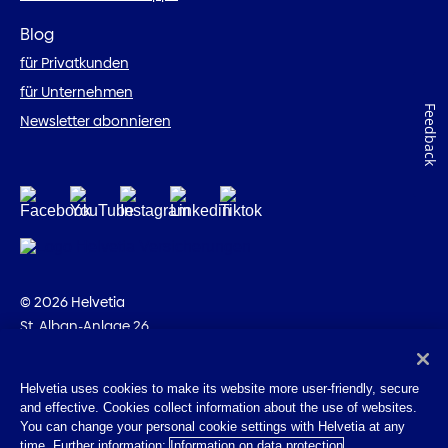
Blog
für Privatkunden
für Unternehmen
Feedback
Newsletter abonnieren
© 2026 Helvetia
St. Alban-Anlage 26
CH-4002 Basel
+41 58 280 10 00
Helvetia uses cookies to make its website more user-friendly, secure
and effective. Cookies collect information about the use of websites.
Impressum
You can change your personal cookie settings with Helvetia at any
Rechtliche Hinweise
time. Further information:
Information on data protection