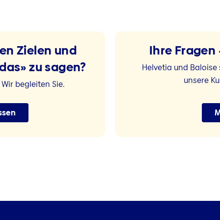
ren Zielen und
Ihre Fragen
das» zu sagen?
Helvetia und Baloise 
unsere K
Wir begleiten Sie.
assen
M