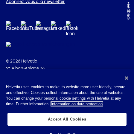
Abonnez-vous à la newsletter
Feedback
© 2026 Helvetia
St. Alban-Anlage 26
CH-4002 Bâle
+41 58 280 10 00
Helvetia uses cookies to make its website more user-friendly, secure
and effective. Cookies collect information about the use of websites.
Impressum
You can change your personal cookie settings with Helvetia at any
Indications juridiques
time. Further information:
Information on data protection
Protection des données
Cookies
Accept All Cookies