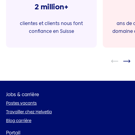
2 million+
clientes et clients nous font
ans de 
confiance en Suisse
domaine d
Jobs & carrière
Postes vacants
Travailler chez Helvetia
Blog carrière
Portail