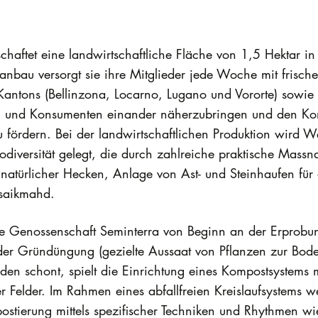
haftet eine landwirtschaftliche Fläche von 1,5 Hektar in
anbau versorgt sie ihre Mitglieder jede Woche mit frisc
 Kantons (Bellinzona, Locarno, Lugano und Vororte) sowie
enten und Konsumenten einander näherzubringen und den K
ördern. Bei der landwirtschaftlichen Produktion wird Wer
iodiversität gelegt, die durch zahlreiche praktische Mas
atürlicher Hecken, Anlage von Ast- und Steinhaufen für 
saikmahd.
h die Genossenschaft Seminterra von Beginn an der Erpro
der Gründüngung (gezielte Aussaat von Pflanzen zur Bod
öden schont, spielt die Einrichtung eines Kompostsystems 
r Felder. Im Rahmen eines abfallfreien Kreislaufsystems w
stierung mittels spezifischer Techniken und Rhythmen wie