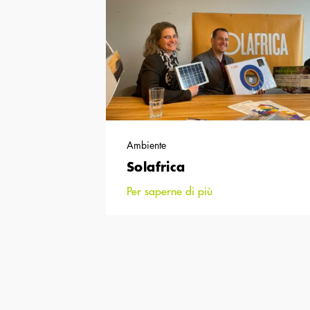
Ambiente
Solafrica
Per saperne di più