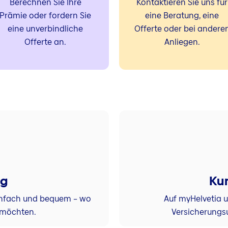
Berechnen Sie Ihre
Kontaktieren Sie uns für
Prämie oder fordern Sie
eine Beratung, eine
eine unverbindliche
Offerte oder bei andere
Offerte an.
Anliegen.
ng
Ku
einfach und bequem – wo
Auf myHelvetia 
 möchten.
Versicherungs