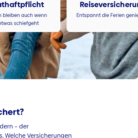
athaftpflicht
Reiseversicher
n bleiben auch wenn
Entspannt die Ferien geni
etwas schiefgeht
ichert?
dern – der
s. Welche Versicherungen