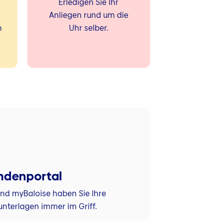
Erledigen Sie Ihr
Anliegen rund um die
n
Uhr selber.
ndenportal
und myBaloise haben Sie Ihre
unterlagen immer im Griff.