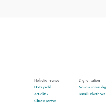
Helvetia France
Digitalisation
Notre profil
Nos assurances digi
Actualités
Portail HelvetiaNet
Climate partner