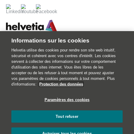
Informations sur les cookies
© 2026 Votre assureur Suisse.
Helvetia utilise des cookies pour rendre son site web intuitif,
©2026 Helvetia Assurances . 25 quai Lamandé 76600 Le Havre
sécurisé et cohérent avec vos centres d'intérêt. Les cookies
02 32 92 92 92
servent à collecter des informations sur votre comportement
d'utilisation des sites internet. Vous êtes libres de les
Impressum
accepter ou de les refuser à tout moment et pouvez ajuster
Informations juridiques
vos paramètres de cookies personnels à tout moment. Plus
d'informations:
Protection des données
Données personnelles
Traitement des réclamations et médiation
Paramètres des cookies
Catastrophes naturelles
Gestion des cookies
Tout refuser
Autoriser tous les cookies