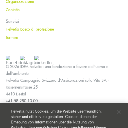
Organizzazione
Contatto
Servizi
Helvetia Bosco di protezione
Termini
© 2026 IDEA helvetia: una fondazione a favore dell'uomo e
dell'ambiente
Helvetia Compagnia Svizzera d'Assicurazioni sulla Vita SA ·
Kasernenstrasse 25
4410 Liestal
+41 58 280 10 00
Impressum
Helvetia nutzt Cookies, um die Website userfreundlich,
Disposizioni giuridiche
sicher und effektiv zu gestalten. Cookies dienen der
Erhebung von Informationen über die Nutzung von
Protezione dei dati
Websites. Ihre persönlichen Cookie-Einstellungen können