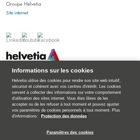
Groupe Helvetia
Site internet
Informations sur les cookies
© 2026 Votre assureur Suisse.
Helvetia utilise des cookies pour rendre son site web intuitif,
©2026 Helvetia Assurances . 25 quai Lamandé 76600 Le Havre
sécurisé et cohérent avec vos centres d'intérêt. Les cookies
02 32 92 92 92
servent à collecter des informations sur votre comportement
d'utilisation des sites internet. Vous êtes libres de les
Impressum
accepter ou de les refuser à tout moment et pouvez ajuster
Informations juridiques
vos paramètres de cookies personnels à tout moment. Plus
d'informations:
Protection des données
Données personnelles
Traitement des réclamations et médiation
Paramètres des cookies
Catastrophes naturelles