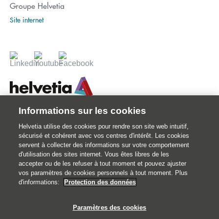
Groupe Helvetia
Site internet
Informations sur les cookies
© 2026 Votre assureur Suisse.
Helvetia utilise des cookies pour rendre son site web intuitif,
©2026 Helvetia Assurances . 25 quai Lamandé 76600 Le Havre
sécurisé et cohérent avec vos centres d'intérêt. Les cookies
02 32 92 92 92
servent à collecter des informations sur votre comportement
d'utilisation des sites internet. Vous êtes libres de les
Impressum
accepter ou de les refuser à tout moment et pouvez ajuster
Informations juridiques
vos paramètres de cookies personnels à tout moment. Plus
d'informations:
Protection des données
Données personnelles
Traitement des réclamations et médiation
Paramètres des cookies
Catastrophes naturelles