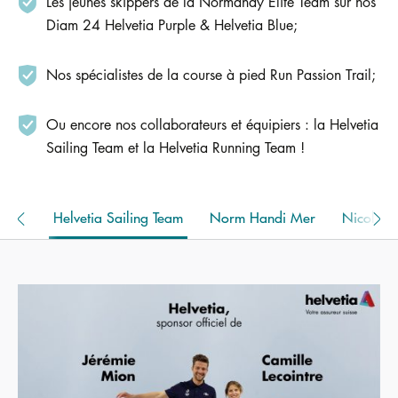
Les jeunes skippers de la Normandy Elite Team sur nos
Diam 24 Helvetia Purple & Helvetia Blue;
Nos spécialistes de la course à pied Run Passion Trail;
Ou encore nos collaborateurs et équipiers : la Helvetia
Sailing Team et la Helvetia Running Team !
 2021
Helvetia Sailing Team
Norm Handi Mer
Nicolas 