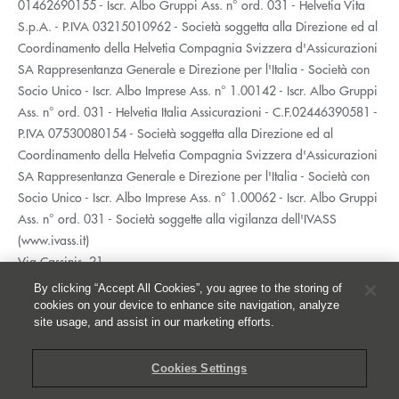
01462690155 - Iscr. Albo Gruppi Ass. n° ord. 031 - Helvetia Vita
S.p.A. - P.IVA 03215010962 - Società soggetta alla Direzione ed al
Coordinamento della Helvetia Compagnia Svizzera d'Assicurazioni
SA Rappresentanza Generale e Direzione per l'Italia - Società con
Socio Unico - Iscr. Albo Imprese Ass. n° 1.00142 - Iscr. Albo Gruppi
Ass. n° ord. 031 - Helvetia Italia Assicurazioni - C.F.02446390581 -
P.IVA 07530080154 - Società soggetta alla Direzione ed al
Coordinamento della Helvetia Compagnia Svizzera d'Assicurazioni
SA Rappresentanza Generale e Direzione per l'Italia - Società con
Socio Unico - Iscr. Albo Imprese Ass. n° 1.00062 - Iscr. Albo Gruppi
Ass. n° ord. 031 - Società soggette alla vigilanza dell'IVASS
(www.ivass.it)
Via Cassinis, 21
20139 Milano
By clicking “Accept All Cookies”, you agree to the storing of
02 5351.1
cookies on your device to enhance site navigation, analyze
site usage, and assist in our marketing efforts.
Accessibilità
Privacy
Cookies Settings
Whistleblowing