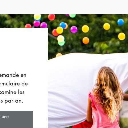
 demande en
ormulaire de
xamine les
s par an.
e une