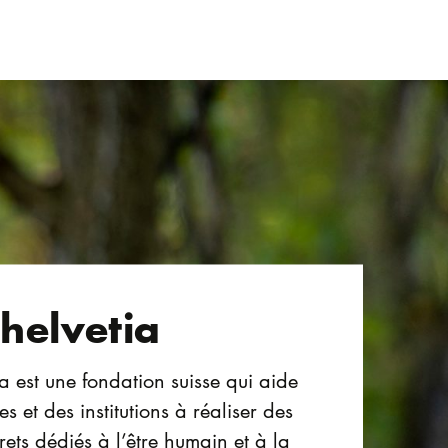
helvetia
a est une fondation suisse qui aide
s et des institutions à réaliser des
rets dédiés à l’être humain et à la