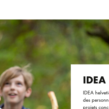
IDEA 
IDEA helveti
des personne
projets conc