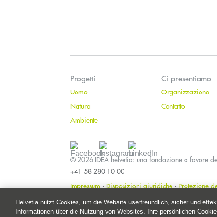
Progetti
Ci presentiamo
Uomo
Organizzazione
Natura
Contatto
Ambiente
© 2026 IDEA helvetia: una fondazione a favore de
+41 58 280 10 00
Impressum
·
Disposizioni giuridiche
·
Protezione de
Helvetia nutzt Cookies, um die Website userfreundlich, sicher und effe
Informationen über die Nutzung von Websites. Ihre persönlichen Cookie