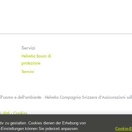
Servizi
Helvetia Bosco di
protezione
Termini
ll'uomo e dell'ambiente
·
Helvetia Compagnia Svizzera d'Assicurazioni sull
i dati
·
Cookies
ktiv zu gestalten. Cookies dienen der Erhebung von
-Einstellungen können Sie jederzeit anpassen.
Cookie-E