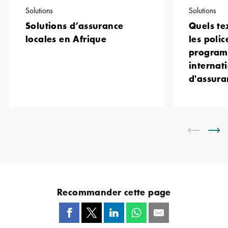
Solutions
Solutions
Solutions d’assurance
Quels tex
locales en Afrique
les polic
progra
internat
d'assura
Recommander cette page