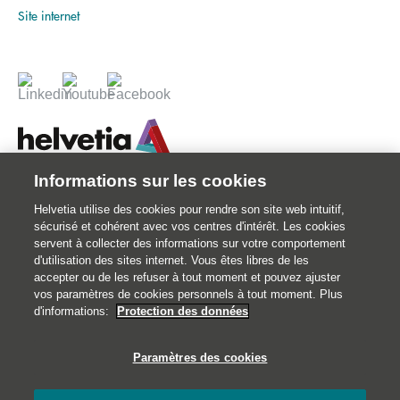
Site internet
Informations sur les cookies
© 2026 Votre assureur Suisse.
Helvetia utilise des cookies pour rendre son site web intuitif,
©2026 Helvetia Assurances . 25 quai Lamandé 76600 Le Havre
sécurisé et cohérent avec vos centres d'intérêt. Les cookies
02 32 92 92 92
servent à collecter des informations sur votre comportement
d'utilisation des sites internet. Vous êtes libres de les
Impressum
accepter ou de les refuser à tout moment et pouvez ajuster
Informations juridiques
vos paramètres de cookies personnels à tout moment. Plus
d'informations:
Protection des données
Données personnelles
Traitement des réclamations et médiation
Paramètres des cookies
Catastrophes naturelles
Gestion des cookies