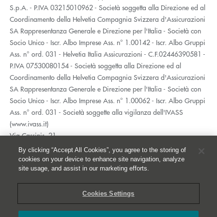
S.p.A. - P.IVA 03215010962 - Società soggetta alla Direzione ed al
Coordinamento della Helvetia Compagnia Svizzera d'Assicurazioni
SA Rappresentanza Generale e Direzione per l'Italia - Società con
Socio Unico - Iscr. Albo Imprese Ass. n° 1.00142 - Iscr. Albo Gruppi
Ass. n° ord. 031 - Helvetia Italia Assicurazioni - C.F.02446390581 -
P.IVA 07530080154 - Società soggetta alla Direzione ed al
Coordinamento della Helvetia Compagnia Svizzera d'Assicurazioni
SA Rappresentanza Generale e Direzione per l'Italia - Società con
Socio Unico - Iscr. Albo Imprese Ass. n° 1.00062 - Iscr. Albo Gruppi
Ass. n° ord. 031 - Società soggette alla vigilanza dell'IVASS
(www.ivass.it)
Via Cassinis, 21
20139 Milano
By clicking “Accept All Cookies”, you agree to the storing of
02 5351.1
cookies on your device to enhance site navigation, analyze
site usage, and assist in our marketing efforts.
Accessibilità
Privacy
Cookies Settings
Whistleblowing
Cookies