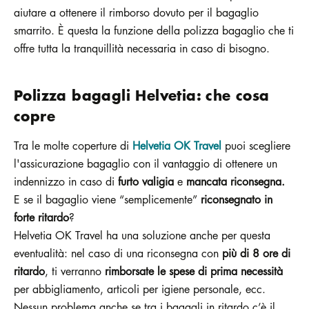
aiutare a ottenere il rimborso dovuto per il bagaglio
smarrito. È questa la funzione della polizza bagaglio che ti
offre tutta la tranquillità necessaria in caso di bisogno.
Polizza bagagli Helvetia: che cosa
copre
Tra le molte coperture di
Helvetia OK Travel
puoi scegliere
l'assicurazione bagaglio con il vantaggio di ottenere un
indennizzo in caso di
furto valigia
e
mancata riconsegna.
E se il bagaglio viene “semplicemente”
riconsegnato in
forte ritardo
?
Helvetia OK Travel ha una soluzione anche per questa
eventualità: nel caso di una riconsegna con
più di 8 ore di
ritardo
, ti verranno
rimborsate le spese di prima necessità
per abbigliamento, articoli per igiene personale, ecc.
Nessun problema anche se tra i bagagli in ritardo c’è il