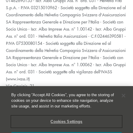
01462690155 - Iscr. Albo Gruppi Ass. n° ord. 031 - Helvetia Vita
S.p.A. - P.IVA 03215010962 - Società soggetta alla Direzione ed al
Coordinamento della Helvetia Compagnia Svizzera d'Assicurazioni
SA Rappresentanza Generale e Direzione per l'Italia - Società con
Socio Unico - Iscr. Albo Imprese Ass. n° 1.00142 - Iscr. Albo Gruppi
Ass. n° ord. 031 - Helvetia Italia Assicurazioni - C.F.02446390581 -
P.IVA 07530080154 - Società soggetta alla Direzione ed al
Coordinamento della Helvetia Compagnia Svizzera d'Assicurazioni
SA Rappresentanza Generale e Direzione per l'Italia - Società con
Socio Unico - Iscr. Albo Imprese Ass. n° 1.00062 - Iscr. Albo Gruppi
Ass. n° ord. 031 - Società soggette alla vigilanza dell'IVASS
(www.ivass.it)
Via Cassinis, 21
20139 Milano
By clicking “Accept All Cookies”, you agree to the storing of
02 5351.1
cookies on your device to enhance site navigation, analyze
site usage, and assist in our marketing efforts.
Accessibilità
Privacy
Cookies Settings
Whistleblowing