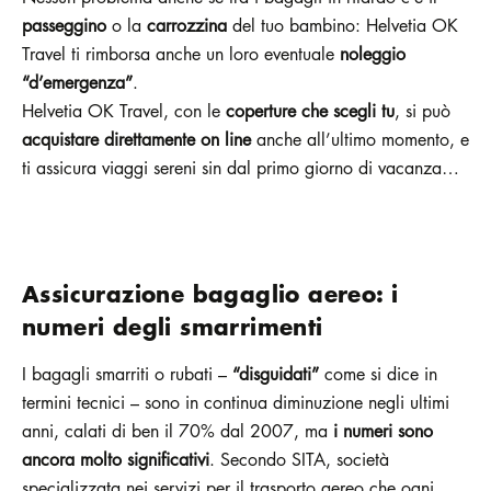
passeggino
o la
carrozzina
del tuo bambino: Helvetia OK
Travel ti rimborsa anche un loro eventuale
noleggio
“d’emergenza”
.
Helvetia OK Travel, con le
coperture che scegli tu
, si può
acquistare direttamente on line
anche all’ultimo momento, e
ti assicura viaggi sereni sin dal primo giorno di vacanza…
Assicurazione bagaglio aereo: i
numeri degli smarrimenti
I bagagli smarriti o rubati –
“disguidati”
come si dice in
termini tecnici – sono in continua diminuzione negli ultimi
anni, calati di ben il 70% dal 2007, ma
i numeri sono
ancora molto significativi
. Secondo SITA, società
specializzata nei servizi per il trasporto aereo che ogni