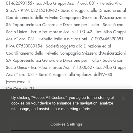
01462690155 - Iscr. Albo Gruppi Ass. n° ord. 031 - Helvetia Vita
S.p.A. - P.IVA 03215010962 - Società soggetta alla Direzione ed al
Coordinamento della Helvetia Compagnia Svizzera d'Assicurazioni
SA Rappresentanza Generale e Direzione per l'Italia - Società con
Socio Unico - Iscr. Albo Imprese Ass. n° 1.00142 - Iscr. Albo Gruppi
Ass. n° ord. 031 - Helvetia Italia Assicurazioni - C.F.02446390581 -
P.IVA 07530080154 - Società soggetta alla Direzione ed al
Coordinamento della Helvetia Compagnia Svizzera d'Assicurazioni
SA Rappresentanza Generale e Direzione per l'Italia - Società con
Socio Unico - Iscr. Albo Imprese Ass. n° 1.00062 - Iscr. Albo Gruppi
Ass. n° ord. 031 - Società soggette alla vigilanza dell'IVASS
(www.ivass.it)
Via Cassinis, 21
20139 Milano
By clicking “Accept All Cookies”, you agree to the storing of
02 5351.1
cookies on your device to enhance site navigation, analyze
site usage, and assist in our marketing efforts.
Accessibilità
Privacy
Cookies Settings
Whistleblowing