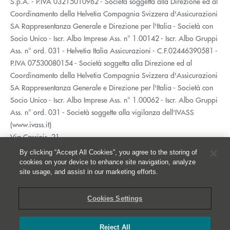
S.p.A. - P.IVA 03215010962 - Società soggetta alla Direzione ed al
Coordinamento della Helvetia Compagnia Svizzera d'Assicurazioni
SA Rappresentanza Generale e Direzione per l'Italia - Società con
Socio Unico - Iscr. Albo Imprese Ass. n° 1.00142 - Iscr. Albo Gruppi
Ass. n° ord. 031 - Helvetia Italia Assicurazioni - C.F.02446390581 -
P.IVA 07530080154 - Società soggetta alla Direzione ed al
Coordinamento della Helvetia Compagnia Svizzera d'Assicurazioni
SA Rappresentanza Generale e Direzione per l'Italia - Società con
Socio Unico - Iscr. Albo Imprese Ass. n° 1.00062 - Iscr. Albo Gruppi
Ass. n° ord. 031 - Società soggette alla vigilanza dell'IVASS
(www.ivass.it)
Via Cassinis, 21
20139 Milano
By clicking “Accept All Cookies”, you agree to the storing of
02 5351.1
cookies on your device to enhance site navigation, analyze
site usage, and assist in our marketing efforts.
Accessibilità
Privacy
Cookies Settings
Whistleblowing
Cookies
Reject All