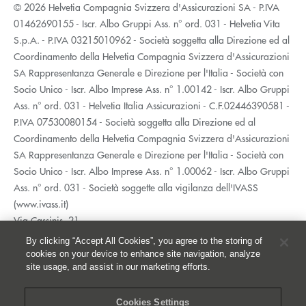
© 2026 Helvetia Compagnia Svizzera d'Assicurazioni SA - P.IVA
01462690155 - Iscr. Albo Gruppi Ass. n° ord. 031 - Helvetia Vita
S.p.A. - P.IVA 03215010962 - Società soggetta alla Direzione ed al
Coordinamento della Helvetia Compagnia Svizzera d'Assicurazioni
SA Rappresentanza Generale e Direzione per l'Italia - Società con
Socio Unico - Iscr. Albo Imprese Ass. n° 1.00142 - Iscr. Albo Gruppi
Ass. n° ord. 031 - Helvetia Italia Assicurazioni - C.F.02446390581 -
P.IVA 07530080154 - Società soggetta alla Direzione ed al
Coordinamento della Helvetia Compagnia Svizzera d'Assicurazioni
SA Rappresentanza Generale e Direzione per l'Italia - Società con
Socio Unico - Iscr. Albo Imprese Ass. n° 1.00062 - Iscr. Albo Gruppi
Ass. n° ord. 031 - Società soggette alla vigilanza dell'IVASS
(www.ivass.it)
Via Cassinis, 21
20139 Milano
By clicking “Accept All Cookies”, you agree to the storing of
02 5351.1
cookies on your device to enhance site navigation, analyze
site usage, and assist in our marketing efforts.
Accessibilità
Privacy
Cookies Settings