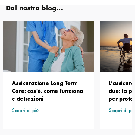
Dal nostro blog...
Assicurazione Long Term
L’assicura
Care: cos’è, come funziona
due: la p
e detrazioni
per prote
Scopri di più
Scopri di pi