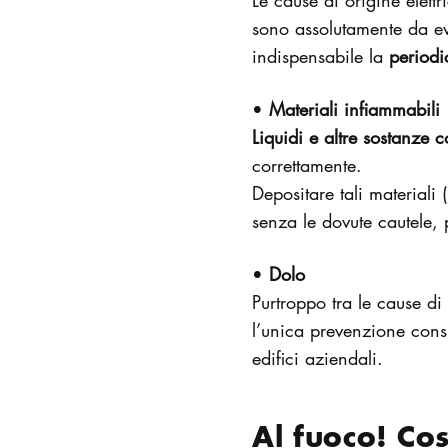
Le cause di origine elett
sono assolutamente da evi
indispensabile la
period
•
Materiali infiammabili
Liquidi e altre sostanze c
correttamente.
Depositare tali materiali
senza le dovute cautele, 
•
Dolo
Purtroppo tra le cause d
l’unica prevenzione consi
edifici aziendali.
Al fuoco! Co