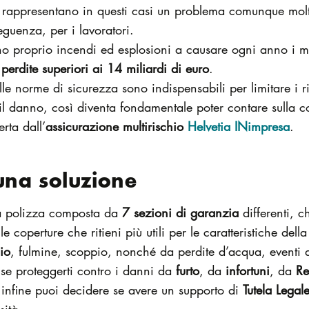
ità rappresentano in questi casi un problema comunque mol
eguenza, per i lavoratori.
ano proprio incendi ed esplosioni a causare ogni anno i m
n
perdite superiori ai 14 miliardi di euro
.
lle norme di sicurezza sono indispensabili per limitare i 
e il danno, così diventa fondamentale poter contare sulla 
rta dall’
assicurazione multirischio
Helvetia INimpresa
.
 una soluzione
 polizza composta da
7 sezioni di garanzia
differenti, 
e coperture che ritieni più utili per le caratteristiche dell
io
, fulmine, scoppio, nonché da perdite d’acqua, eventi at
 se proteggerti contro i danni da
furto
, da
infortuni
, da
Re
 infine puoi decidere se avere un supporto di
Tutela Legal