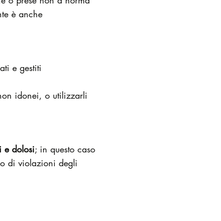
ghe o prese non a norma
ente è anche
.
ti e gestiti
n idonei, o utilizzarli
i e dolosi
; in questo caso
o di violazioni degli