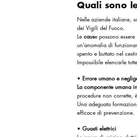
Quali sono le
Nelle aziende italiane, 
dei Vigili del Fuoco.
Le
caus
e possono essere 
un’anomalia di funziona
spento e buttato nel cest
Impossibile elencarle tut
•
Errore umano e negli
La componente umana in
procedure non corrette, è
Una adeguata formazione
efficace di prevenzione.
•
Guasti elettrici