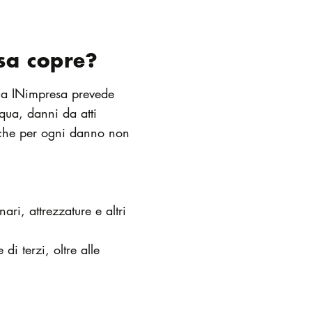
osa copre?
ia INimpresa prevede
qua, danni da atti
he per ogni danno non
ri, attrezzature e altri
i terzi, oltre alle