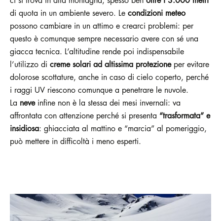
ci si trova in alta montagna, spesso ben
oltre i 3.000 metri
di quota in un ambiente severo. Le
condizioni meteo
possono cambiare in un attimo e crearci problemi: per
questo è comunque sempre necessario avere con sé una
giacca tecnica. L’altitudine rende poi indispensabile
l’utilizzo di
creme solari ad altissima protezione
per evitare
dolorose scottature, anche in caso di cielo coperto, perché
i raggi UV riescono comunque a penetrare le nuvole.
La
neve
infine non è la stessa dei mesi invernali: va
affrontata con attenzione perché si presenta
“trasformata” e
insidiosa
: ghiacciata al mattino e “marcia” al pomeriggio,
può mettere in difficoltà i meno esperti.