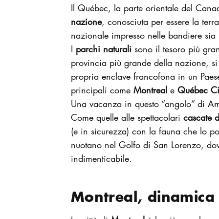
Il Québec, la parte orientale del Cana
nazione
, conosciuta per essere la terr
nazionale impresso nelle bandiere sia 
I
parchi naturali
sono il tesoro più gra
provincia più grande della nazione, s
propria enclave francofona in un Pae
principali come
Montreal
e
Québec Ci
Una vacanza in questo “angolo” di Amer
Come quelle alle spettacolari
cascate 
(e in sicurezza) con la fauna che lo po
nuotano nel Golfo di San Lorenzo, dov
indimenticabile.
Montreal, dinamica