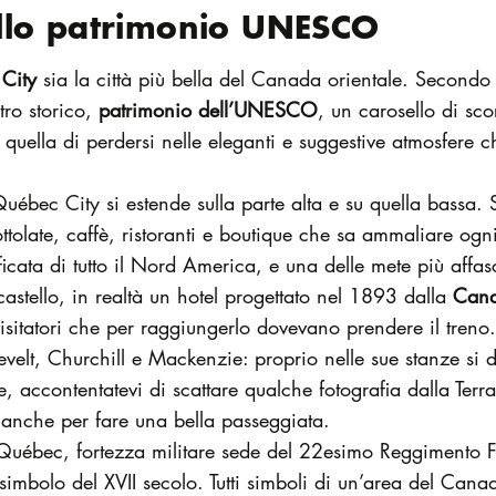
iello patrimonio UNESCO
City
sia la città più bella del Canada orientale. Secondo a
ntro storico,
patrimonio dell’UNESCO
, un carosello di sco
è quella di perdersi nelle eleganti e suggestive atmosfere 
uébec City si estende sulla parte alta e su quella bassa. 
ottolate, caffè, ristoranti e boutique che sa ammaliare ogni 
ificata di tutto il Nord America, e una delle mete più affa
stello, in realtà un hotel progettato nel 1893 dalla
Canad
isitatori che per raggiungerlo dovevano prendere il treno
velt, Churchill e Mackenzie: proprio nelle sue stanze si
, accontentatevi di scattare qualche fotografia dalla Terra
anche per fare una bella passeggiata.
Québec, fortezza militare sede del 22esimo Reggimento Fa
imbolo del XVII secolo. Tutti simboli di un’area del Can