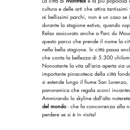
La città di
Montreal
è la più popolosa 
cultura e delle arti che attira tantiss
ai bellissimi parchi, non è un caso se 
durante la stagione estiva, quando ospit
Relax assicurato anche a Parc du Mount
questo parco che prende il nome la città
nella bella stagione. In città passa a
che conta la bellezza di 5.300 chilome
Nonostante la vita all’aria aperta sia u
importante pinacoteca della città fond
si estende lungo il fiume San Lorenzo,
panoramica che regala scorci incantevol
Ammirando lo skyline dall’alto noterete
del mondo
- che fa concorrenza alla no
perdere se si è in visita!