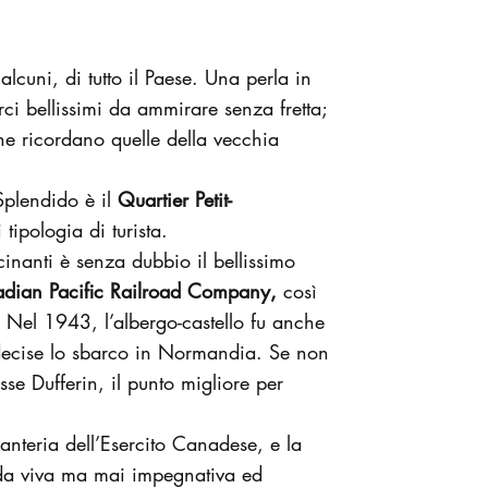
lcuni, di tutto il Paese. Una perla in
rci bellissimi da ammirare senza fretta;
che ricordano quelle della vecchia
Splendido è il
Quartier Petit-
tipologia di turista.
scinanti è senza dubbio il bellissimo
ian Pacific Railroad Company,
così
. Nel 1943, l’albergo-castello fu anche
 decise lo sbarco in Normandia. Se non
sse Dufferin, il punto migliore per
nteria dell’Esercito Canadese, e la
ada viva ma mai impegnativa ed