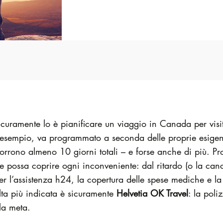
curamente lo è pianificare un viaggio in Canada per visit
 ad esempio, va programmato a seconda delle proprie esig
orrono almeno 10 giorni totali – e forse anche di più. Pr
e possa coprire ogni inconveniente: dal ritardo (o la cance
l’assistenza h24, la copertura delle spese mediche e la p
lta più indicata è sicuramente
Helvetia OK Travel
: la pol
la meta.