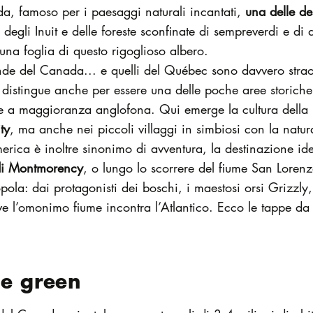
da, famoso per i paesaggi naturali incantati,
una delle des
a degli Inuit e delle foreste sconfinate di sempreverdi e di
una foglia di questo rigoglioso albero.
nde del Canada... e quelli del Québec sono davvero straor
i distingue anche per essere una delle poche aree storic
se a maggioranza anglofona. Qui emerge la cultura della
ty
, ma anche nei piccoli villaggi in simbiosi con la natur
ica è inoltre sinonimo di avventura, la destinazione ideal
di Montmorency
, o lungo lo scorrere del fiume San Lore
pola: dai protagonisti dei boschi, i maestosi orsi Grizzly,
e l’omonimo fiume incontra l’Atlantico. Ecco le tappe da
 e green