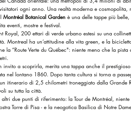
del Canada orientale: una metropoli di 3,4 milioni di abi
imi visitatori ogni anno. Una realtà moderna e cosmopolit
il
Montréal Botanical Garden
è una delle tappe più belle,
a eventi, mostre e festival.
 Royal, 200 ettari di verde urbano estesi su una collinet
. Montreal ha un’attitudine alla vita green, e la biciclett
nche la “Route Verte du Québec": niente meno che la pista
tri.
n invito a scoprirla, merita una tappa anche il prestigioso
ata nel lontano 1860. Dopo tanta cultura si torna a passe
 un itinerario di 2,5 chilometri troneggiato dalla Grande 
i su tutta la città.
 altri due punti di riferimento: la Tour de Montréal, nien
stra Torre di Pisa - e la neogotica Basilica di Notre Dam