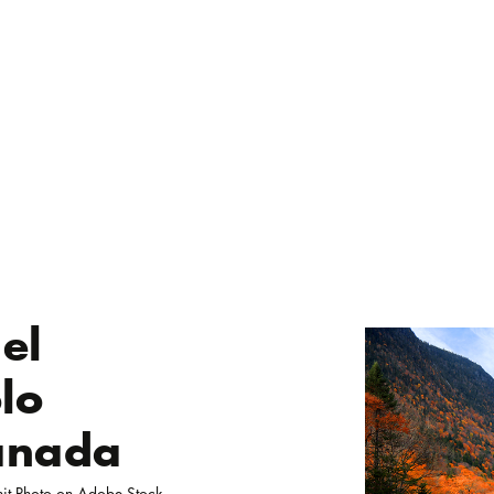
el
lo
Canada
it Photo on Adobe Stock