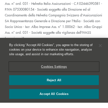
Ass. n° ord. 031 - Helvetia Italia Assicurazioni - C.F.02446390581 -
P.IVA 07530080154 - Società soggetta alla Direzione ed al
Coordinamento della Helvetia Compagnia Svizzera d'Assicurazioni
SA Rappresentanza Generale e Direzione per l'Italia - Società con
Socio Unico - Iscr. Albo Imprese Ass. n° 1.00062 - Iscr. Albo Gruppi
Ass. n° ord. 031 - Società soggette alla vigilanza dell'IVASS
(www.ivass.it)
Via Cassinis, 21
By clicking “Accept All Cookies”, you agree to the storing of
20139 Milano
cookies on your device to enhance site navigation, analyze
site usage, and assist in our marketing efforts.
02 5351.1
Accessibilità
Cookies Settings
Privacy
Whistleblowing
Reject All
Cookies
Accept All Cookies