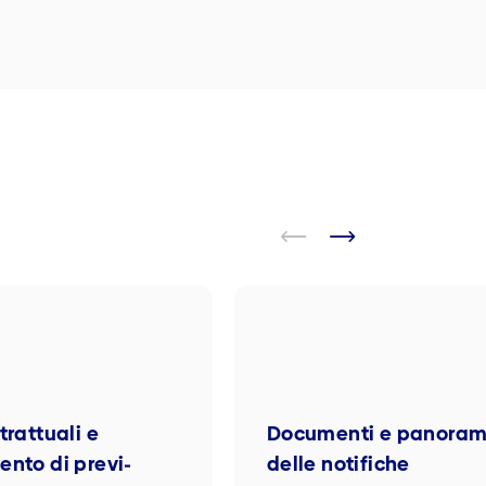
trattuali e
Documenti e panora­m
nto di previ­
delle notifiche