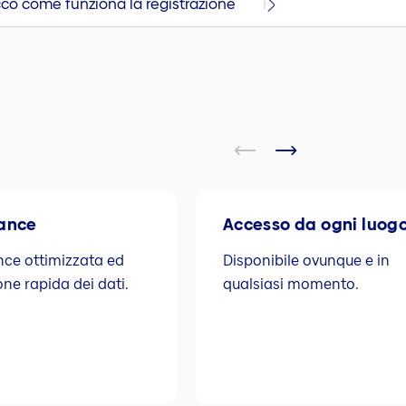
co come funziona la registrazione
FAQ
Contatto e 
ance
Accesso da ogni luog
ce ottimizzata ed
Disponibile ovunque e in
ne rapida dei dati.
qualsiasi momento.