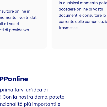
In qualsiasi momento pote
accedere online ai vostri
sultare online in
documenti e consul­tare lo
momento i vostri dati
corrente delle comunica­zi
i e i vostri
trasmesse.
ti di previdenza.
LPPonline
 prima farvi un'idea di
le! Con la nostra demo, potete
unzionalità più importanti e