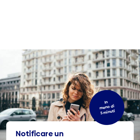
In
meno di
5 minuti
Notificare un