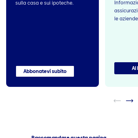
Informazio
sulla casa e sui ipoteche.
assicurazi
le aziend
Al
Abbonatevi subito
Raccomandare questa pagina