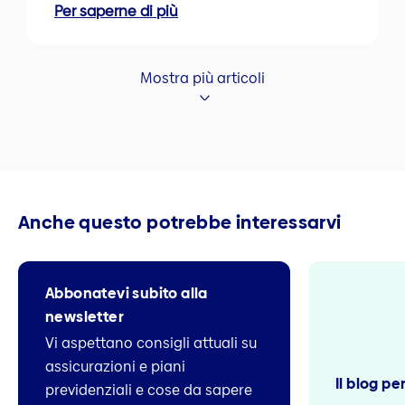
Per saperne di più
Mostra più articoli
Anche questo potrebbe interessarvi
Abbonatevi subito alla
newsletter
Vi aspettano consigli attuali su
assicurazioni e piani
Il blog pe
previdenziali e cose da sapere