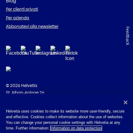
Blog
Per clienti privati
Per azienda
Abbonatevi alla newsletter
Feedback
© 2026 Helvetia
St. Alban-Anlage 26
CH-4002 Basilea
+41 58 280 10 00
Helvetia uses cookies to make its website more user-friendly, secure
and effective. Cookies collect information about the use of websites.
Impressum
You can change your personal cookie settings with Helvetia at any
Disposizioni giuridiche
time. Further information:
Information on data protection