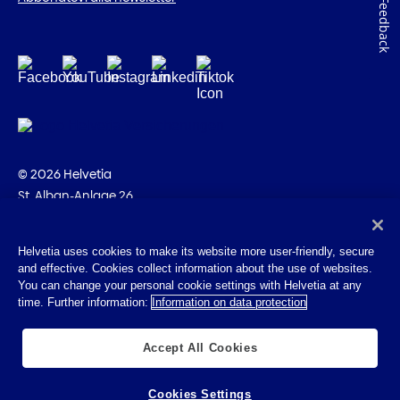
Feedback
© 2026 Helvetia
St. Alban-Anlage 26
CH-4002 Basilea
+41 58 280 10 00
Helvetia uses cookies to make its website more user-friendly, secure
and effective. Cookies collect information about the use of websites.
Impressum
You can change your personal cookie settings with Helvetia at any
Disposizioni giuridiche
time. Further information:
Information on data protection
Protezione dei dati
Cookies
Accept All Cookies
Cookies Settings