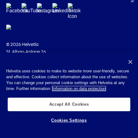
© 2026 Helvetia
St. Alban-Anlage 26
CH-4002 Basilea
+41 58 280 10 00
Helvetia uses cookies to make its website more user-friendly, secure
and effective. Cookies collect information about the use of websites.
Impressum
You can change your personal cookie settings with Helvetia at any
Disposizioni giuridiche
time. Further information:
Information on data protection
Protezione dei dati
Cookies
Accept All Cookies
Cookies Settings