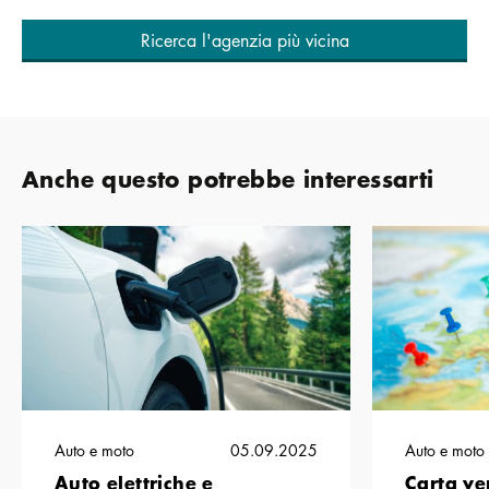
Ricerca l'agenzia più vicina
Anche questo potrebbe interessarti
Auto e moto
05.09.2025
Auto e moto
Auto elettriche e
Carta ve