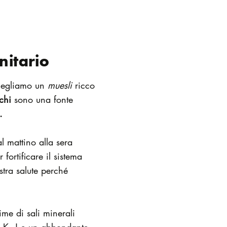
nitario
Scegliamo un
muesli
ricco
chi
sono una fonte
.
 mattino alla sera
 fortificare il sistema
stra salute perché
me di sali minerali
, K, J e un abbondante