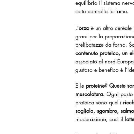
equilibrio il sistema ner
sotto controllo la fame.
L’
orzo
è un altro cereale 
grani per la preparazione
prelibatezze da forno. 
contenuto proteico, un el
associato al nord Europa 
gustoso e benefico è l’id
E le
proteine
?
Queste son
muscolatura.
Ogni pasto o
proteica sono quelli
ricc
sogliola, sgombro, salmo
moderazione, così il
latt