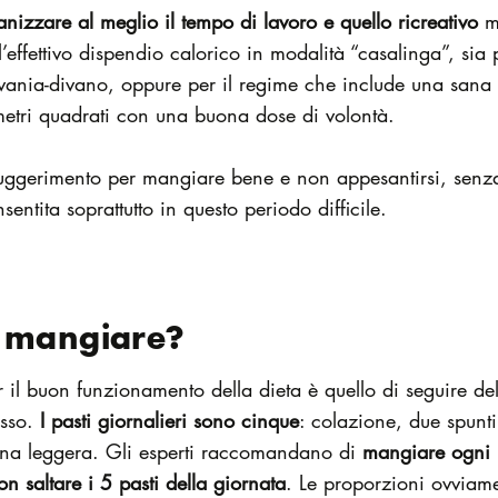
nizzare al meglio il tempo di lavoro e quello ricreativo
m
l’effettivo dispendio calorico in modalità “casalinga”, sia
crivania-divano, oppure per il regime che include una sana a
 metri quadrati con una buona dose di volontà.
uggerimento per mangiare bene e non appesantirsi, senza
entita soprattutto in questo periodo difficile.
 mangiare?
il buon funzionamento della dieta è quello di seguire del
sso.
I pasti giornalieri sono cinque
: colazione, due spunt
na leggera. Gli esperti raccomandano di
mangiare ogni 
on saltare i 5 pasti della giornata
. Le proporzioni ovviam