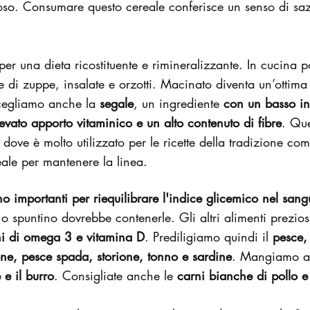
voso. Consumare questo cereale conferisce un senso di saz
per una dieta ricostituente e rimineralizzante. In cucina
 di zuppe, insalate e orzotti. Macinato diventa un’ottima 
Scegliamo anche la
segale
, un ingrediente
con un basso in
evato apporto vitaminico e un alto contenuto di fibre
. Que
dove è molto utilizzato per le ricette della tradizione co
eale per mantenere la linea.
o importanti per riequilibrare l'indice glicemico nel sang
 spuntino dovrebbe contenerle. Gli altri alimenti preziosi
hi di omega 3 e vitamina D
. Prediligiamo quindi il
pesce, 
ne, pesce spada, storione, tonno e sardine
. Mangiamo a
e e il burro
. Consigliate anche le
carni bianche di pollo e