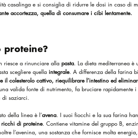
ità casalinga e si consiglia di ridurre le dosi in caso di 
tante accortezza, quella di consumare i cibi lentamente.
o proteine?
 riesce a rinunciare alla
pasta
. La dieta mediterranea è u
sta scegliere quella
integrale
. A differenza della farina 
e il colesterolo cattivo, riequilibrare l’intestino ed elimina
una valida fonte di nutrimento, fa bruciare rapidamente i g
 di saziarci.
to della linea è l’
avena
. I suoi fiocchi e la sua farina h
 ricchi di proteine
. Contiene vitamine del gruppo B, enzim
noltre l’avenina, una sostanza che fornisce molta energia,