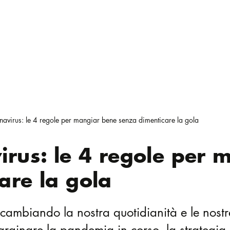
avirus: le 4 regole per mangiar bene senza dimenticare la gola
irus: le 4 regole per 
are la gola
ambiando la nostra quotidianità e le nostre
 arginare la pandemia in corso, la strategia 