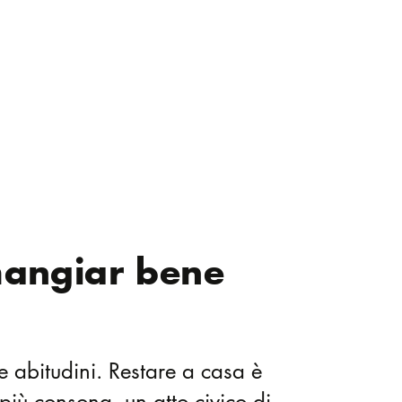
mangiar bene
 abitudini. Restare a casa è
più consona, un atto civico di