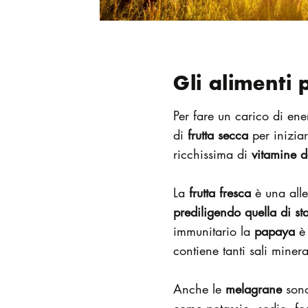
Gli alimenti 
Per fare un carico di en
di
frutta secca
per inizia
ricchissima di
vitamine d
La
frutta fresca
è una alle
prediligendo quella di st
immunitario la
papaya
è 
contiene tanti sali minera
Anche le
melagrane
sono
come potassio, sodio, fo