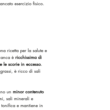
mancato esercizio fisico.
na ricetta per la salute e
bianca è
ricchissima di
re le scorie in eccesso
.
rassi, è ricco di sali
anno un
minor contenuto
i, sali minerali e
 tonifica e mantiene in