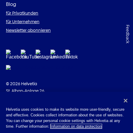
Blog
für Privatkunden
für Unternehmen
Feedback
Newsletter abonnieren
© 2026 Helvetia
St. Alban-Anlage 26
CH-4002 Basel
+41 58 280 10 00
Helvetia uses cookies to make its website more user-friendly, secure
and effective. Cookies collect information about the use of websites.
Impressum
You can change your personal cookie settings with Helvetia at any
Rechtliche Hinweise
time. Further information:
Information on data protection