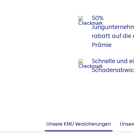
50%
Jungunternehm
rabatt auf die 
Prämie
Schnelle und e
Schaden­abwic
Unsere KMU Versicherungen
Unser