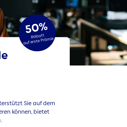
50%
Rabatt
auf erste Prämie
le
terstützt Sie auf dem
eren können, bietet
.