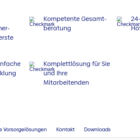
Kompetente Gesamt­
24
er­
beratung
Hot
erste
infache
Komplettlösung für Sie
klung
und Ihre
Mitarbeitenden
e Vorsorgelösungen
Kontakt
Downloads