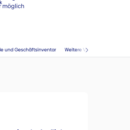
r möglich
e und Geschäftsinventar
Weitere Versicherungen
H