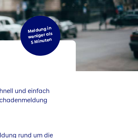
Meldung in
weniger als
5 Minuten
hnell und einfach
e Schadenmeldung
ldung rund um die