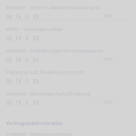
Infoblatt - Reform «Weiterentwicklung IV»
DE
FR
IT
EN
PDF
Video - Vorsorgemodelle
DE
FR
IT
EN
Infoblatt - Erläuterungen Vorsorgeausweis
DE
FR
IT
EN
PDF
Erklärung zum Projektionszinssatz
DE
FR
IT
EN
Infoblatt - Wohneigentumsförderung
DE
FR
IT
EN
PDF
Vertragsadministration
Infoblatt - Beitragsrechnung