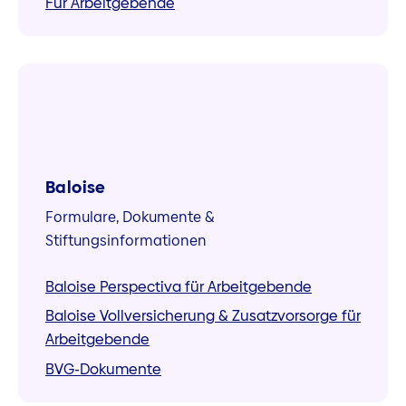
Für Arbeitgebende
Arbeitgeber.
Die Aufgaben der Arbeitgeber in der
beruflichen Vorsorge sind vielfältig. Auf
dieser Seite finden Sie alle Formulare,
Infoblätter und weitere Informationen, die
Sie als Arbeitgeber bzw.
Personalverantwortliche für die
Baloise
Organisation und Administration in der
Formulare, Dokumente &
beruflichen Vorsorge brauchen.
Stiftungsinformationen
Baloise Perspectiva für Arbeitgebende
ngen
Personaladministration
Berufliche Vorsorge i
Baloise Vollversicherung & Zusatzvorsorge für
Arbeitgebende
BVG-Dokumente
Helvetia Sammelstiftungen und