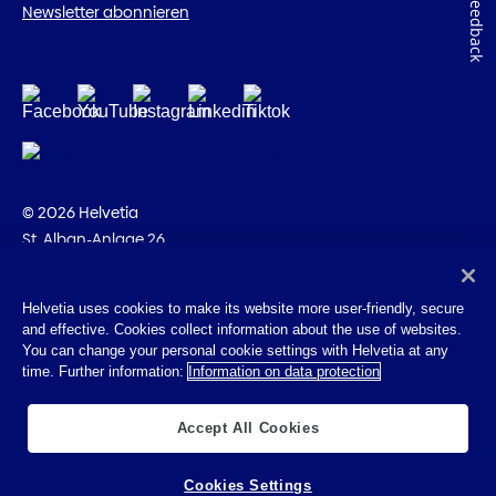
Feedback
Newsletter abonnieren
© 2026 Helvetia
St. Alban-Anlage 26
CH-4002 Basel
+41 58 280 10 00
Helvetia uses cookies to make its website more user-friendly, secure
and effective. Cookies collect information about the use of websites.
Impressum
You can change your personal cookie settings with Helvetia at any
Rechtliche Hinweise
time. Further information:
Information on data protection
Datenschutz
Cookies
Accept All Cookies
Cookies Settings