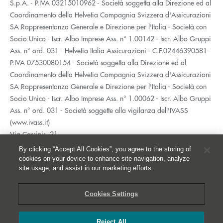
S.p.A. - P.IVA 03215010962 - Società soggetta alla Direzione ed al
Coordinamento della Helvetia Compagnia Svizzera d'Assicurazioni
SA Rappresentanza Generale e Direzione per l'Italia - Società con
Socio Unico - Iscr. Albo Imprese Ass. n° 1.00142 - Iscr. Albo Gruppi
Ass. n° ord. 031 - Helvetia Italia Assicurazioni - C.F.02446390581 -
P.IVA 07530080154 - Società soggetta alla Direzione ed al
Coordinamento della Helvetia Compagnia Svizzera d'Assicurazioni
SA Rappresentanza Generale e Direzione per l'Italia - Società con
Socio Unico - Iscr. Albo Imprese Ass. n° 1.00062 - Iscr. Albo Gruppi
Ass. n° ord. 031 - Società soggette alla vigilanza dell'IVASS
(www.ivass.it)
Via Cassinis, 21
20139 Milano
By clicking “Accept All Cookies”, you agree to the storing of
02 5351.1
cookies on your device to enhance site navigation, analyze
site usage, and assist in our marketing efforts.
Accessibilità
Privacy
Cookies Settings
Whistleblowing
Cookies
Reject All