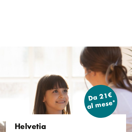
Da 21€
al mese*
Helvetia